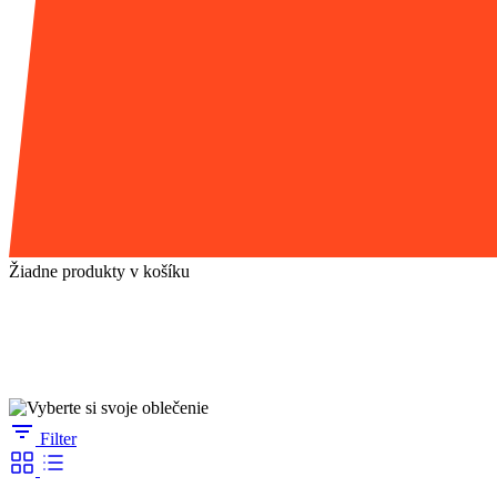
Žiadne produkty v košíku
Vyberte si svoje oblečenie
Móda nie je len oblečenie, ktoré nosíme, ale aj spôsob, ako vyjadrujeme svoju
Filter