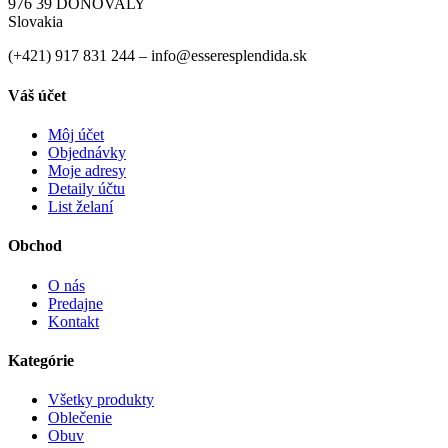
976 39 DONOVALY
Slovakia
(+421) 917 831 244 – info@esseresplendida.sk
Váš účet
Môj účet
Objednávky
Moje adresy
Detaily účtu
List želaní
Obchod
O nás
Predajne
Kontakt
Kategórie
Všetky produkty
Oblečenie
Obuv