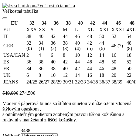
Veľkostná tabuľka
Veľkostná tabuľka
EU
32
34
36
38
40
42
44
46
48
EU
XXS
XS
S
M
L
XL
XXL
XXXL
4XL
IT
38
40
42
44
46
48
50
52
54
32
34
36
38
40
42
44
48
GER
46 (7)
(0)
(1)
(2)
(3)
(4)
(5)
(6)
(8)
USA/CAN
2
4
6
8
10
12
14
16
18
ES
36
38
40
42
44
46
48
50
52
FR
34
36
38
40
42
44
46
48
50
UK
6
8
10
12
14
16
18
20
22
JEANS
24/25
26/27
28/29
30/31
32/33
34/35
36/37
38/39
40/4
Original
Current
549,00
€
274,50
€
price
price
Moderná páperová bunda so štíhlou siluetou v dĺžke 63cm zdobená
was:
is:
štýlovým opaskom ,
549,00€.
274,50€.
s odnímateľným golierom zdobeným pravou líščou kožušinou a
rukávmi s manžetami z líščej kožušiny.
34
38
Veľkosť