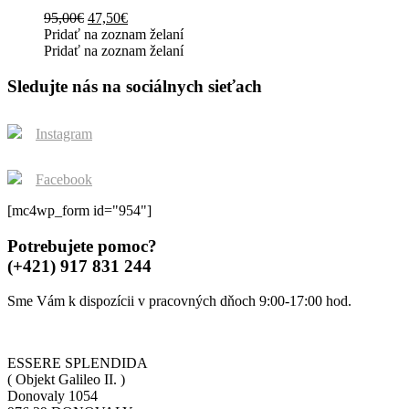
the
variants.
Original
Current
95,00
€
47,50
€
product
The
price
price
Pridať na zoznam želaní
page
options
was:
is:
Pridať na zoznam želaní
may
95,00€.
47,50€.
be
Sledujte nás na sociálnych sieťach
chosen
on
the
Instagram
product
page
Facebook
[mc4wp_form id="954"]
Potrebujete pomoc?
(+421) 917 831 244
Sme Vám k dispozícii v pracovných dňoch 9:00-17:00 hod.
ESSERE SPLENDIDA
( Objekt Galileo II. )
Donovaly 1054