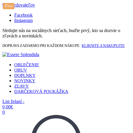
917 sledovateľov
Zľava
Facebook
Instagram
Sledujte nás na sociálnych sieťach, buďte prvý, kto sa dozvie o
zľavách a novinkách.
DOPRAVA ZADARMO PRI KAŽDOM NÁKUPE
KLIKNITE A NAKUPUJTE
OBLEČENIE
OBUV
DOPLNKY
NOVINKY
ZĽAVY
DARČEKOVÁ POUKÁŽKA
List želaní -
0,00
€
0