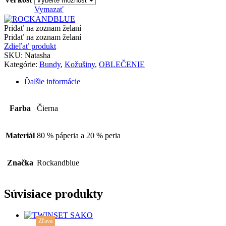
Vymazať
Pridať na zoznam želaní
Pridať na zoznam želaní
Zdieľať produkt
SKU:
Natasha
Kategórie:
Bundy
,
Kožušiny
,
OBLEČENIE
Ďalšie informácie
Farba
Čierna
Materiál
80 % páperia a 20 % peria
Značka
Rockandblue
Súvisiace produkty
This
Zľava
product