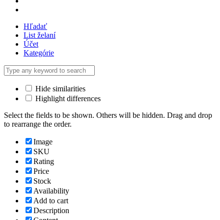
Hľadať
List želaní
Účet
Kategórie
Hide similarities
Highlight differences
Select the fields to be shown. Others will be hidden. Drag and drop
to rearrange the order.
Image
SKU
Rating
Price
Stock
Availability
Add to cart
Description