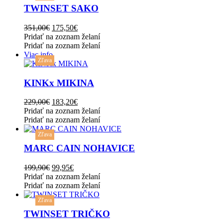
has
TWINSET SAKO
multiple
variants.
Original
Current
351,00
€
175,50
€
The
price
price
Pridať na zoznam želaní
options
was:
is:
Pridať na zoznam želaní
may
351,00€.
175,50€.
Viac info
be
Zľava
chosen
on
KINKx MIKINA
the
product
Original
Current
229,00
€
183,20
€
page
price
price
Pridať na zoznam želaní
was:
is:
Pridať na zoznam želaní
This
229,00€.
183,20€.
Zľava
product
has
MARC CAIN NOHAVICE
multiple
variants.
Original
Current
199,90
€
99,95
€
The
price
price
Pridať na zoznam želaní
options
was:
is:
Pridať na zoznam želaní
may
This
199,90€.
99,95€.
be
Zľava
product
chosen
has
TWINSET TRIČKO
on
multiple