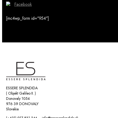
Facebook
[mc4wp_form id="954"]
ESSERE SPLENDIDA
( Objekt Galileo II. )
Donovaly 1054
976 39 DONOVALY
Slovakia
(+421) 917 831 244 – info@esseresplendida.sk