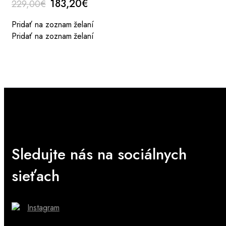
Original
Current
183,20
€
229,00
€
price
price
Pridať na zoznam želaní
was:
is:
Pridať na zoznam želaní
229,00€.
183,20€.
Sledujte nás na sociálnych
sieťach
Instagram