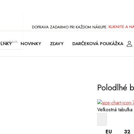
DOPRAVA ZADARMO PRI KAŽDOM NÁKUPE
KLIKNITE A N
a novinkách.
PLNKY
NOVINKY
ZĽAVY
DARČEKOVÁ POUKÁŽKA
Polodlhé 
Veľkostná tabuľka
EU
32