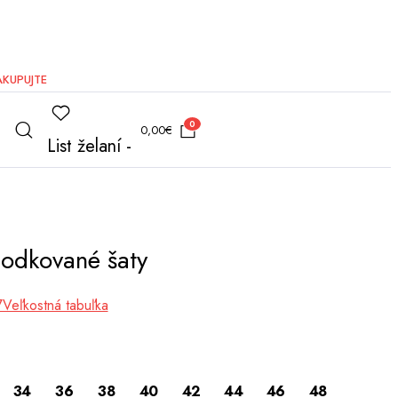
AKUPUJTE
0
0,00
€
List želaní -
bodkované šaty
Veľkostná tabuľka
34
36
38
40
42
44
46
48