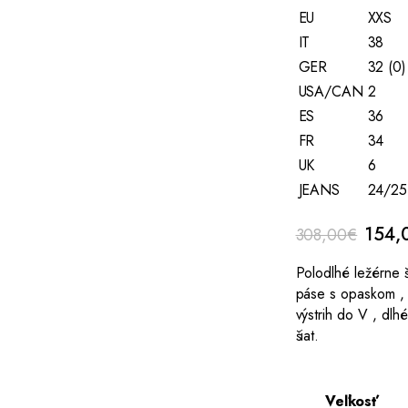
EU
XXS
IT
38
GER
32 (0)
USA/CAN
2
ES
36
FR
34
UK
6
JEANS
24/25
Origi
154,
308,00
€
price
Polodlhé ležérne 
was:
páse s opaskom ,
308,
výstrih do V , dlh
šiat.
Veľkosť