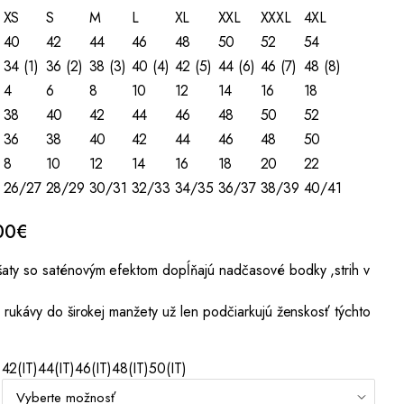
XS
S
M
L
XL
XXL
XXXL
4XL
40
42
44
46
48
50
52
54
34 (1)
36 (2)
38 (3)
40 (4)
42 (5)
44 (6)
46 (7)
48 (8)
4
6
8
10
12
14
16
18
38
40
42
44
46
48
50
52
36
38
40
42
44
46
48
50
8
10
12
14
16
18
20
22
26/27
28/29
30/31
32/33
34/35
36/37
38/39
40/41
nal
Current
00
€
price
šaty so saténovým efektom dopĺňajú nadčasové bodky ,strih v
is:
00€.
154,00€.
é rukávy do širokej manžety už len podčiarkujú ženskosť týchto
42(IT)
44(IT)
46(IT)
48(IT)
50(IT)