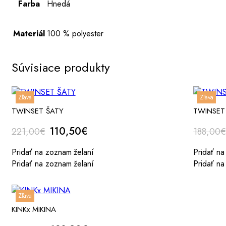
Farba
Hnedá
Materiál
100 % polyester
Súvisiace produkty
Zľava
Zľava
TWINSET ŠATY
TWINSET
Original
Current
110,50
€
221,00
€
188,00
€
price
price
Pridať na zoznam želaní
Pridať na
was:
is:
Pridať na zoznam želaní
Pridať na
221,00€.
110,50€.
Zľava
KINKx MIKINA