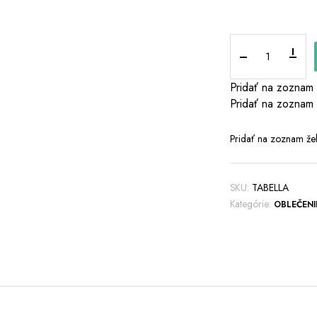
Polodlhé
bodkované
šaty
Pridať na zoznam 
kusov
Pridať na zoznam 
Pridať na zoznam žel
SKU:
TABELLA
Kategórie:
OBLEČENI