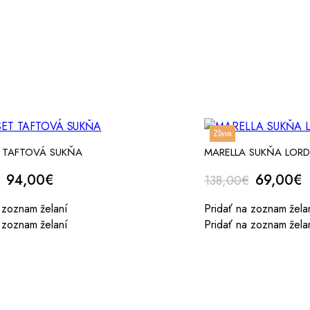
Zľava
 TAFTOVÁ SUKŇA
MARELLA SUKŇA LORD
Original
Current
Original
C
94,00
€
69,00
€
138,00
€
price
price
price
p
 zoznam želaní
Pridať na zoznam žela
was:
is:
was:
is
 zoznam želaní
Pridať na zoznam žela
188,00€.
94,00€.
138,00€
6