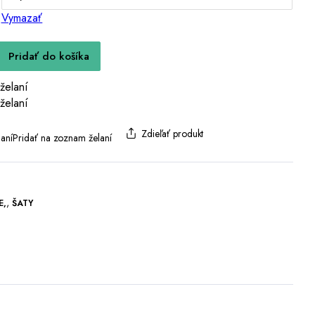
Vymazať
Pridať do košíka
želaní
želaní
Zdieľať produkt
aní
Pridať na zoznam želaní
,
E
ŠATY