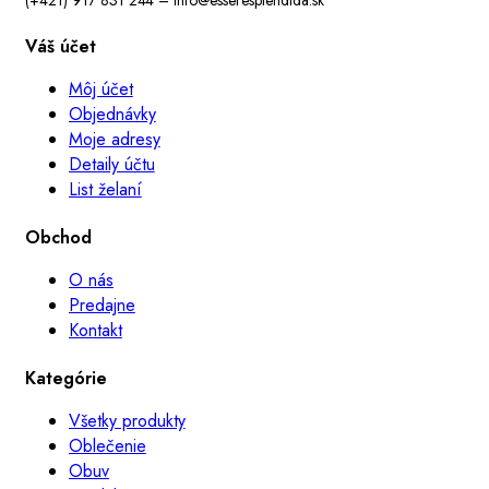
Váš účet
Môj účet
Objednávky
Moje adresy
Detaily účtu
List želaní
Obchod
O nás
Predajne
Kontakt
Kategórie
Všetky produkty
Oblečenie
Obuv