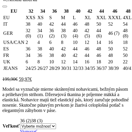
EU
32
34
36
38
40
42
44
46
48
EU
XXS
XS
S
M
L
XL
XXL
XXXL
4XL
IT
38
40
42
44
46
48
50
52
54
32
34
36
38
40
42
44
48
GER
46 (7)
(0)
(1)
(2)
(3)
(4)
(5)
(6)
(8)
USA/CAN
2
4
6
8
10
12
14
16
18
ES
36
38
40
42
44
46
48
50
52
FR
34
36
38
40
42
44
46
48
50
UK
6
8
10
12
14
16
18
20
22
JEANS
24/25
26/27
28/29
30/31
32/33
34/35
36/37
38/39
40/4
Original
Current
199,90
€
59,97
€
price
price
Model sa vyznačuje mierne skrátenými nohavicami, bežným pásom
was:
is:
a priliehavým strihom. Džersejová tkanina je príjemne mäkká a
199,90€.
59,97€.
elastická. Nohavice majú tiež elastický pás, ktorý zaručuje pohodlné
nosenie. Skutočne pútavým prvkom je žiarivá celoplošná potlač s
elegantným záhybom v páse.
36 (2)
38 (3)
Veľkosť
Vymazať