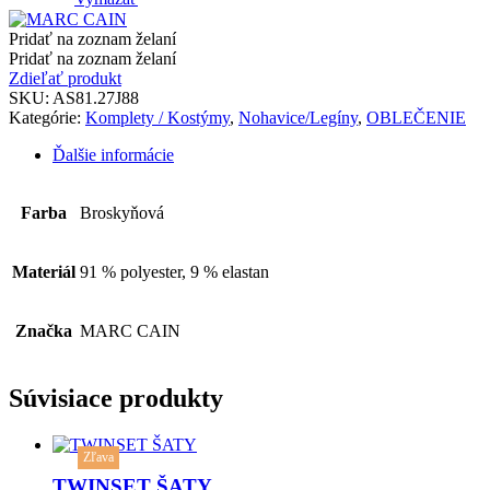
Pridať na zoznam želaní
Pridať na zoznam želaní
Zdieľať produkt
SKU:
AS81.27J88
Kategórie:
Komplety / Kostýmy
,
Nohavice/Legíny
,
OBLEČENIE
Ďalšie informácie
Farba
Broskyňová
Materiál
91 % polyester, 9 % elastan
Značka
MARC CAIN
Súvisiace produkty
This
Zľava
product
has
TWINSET ŠATY