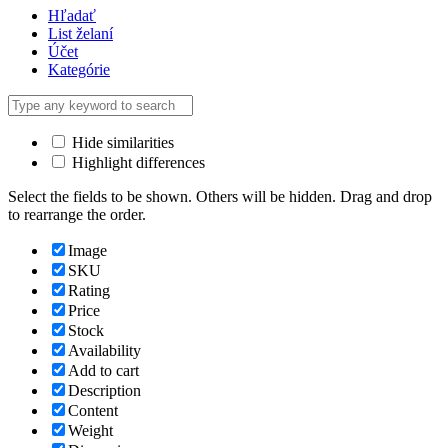
Hľadať
List želaní
Účet
Kategórie
Hide similarities
Highlight differences
Select the fields to be shown. Others will be hidden. Drag and drop
to rearrange the order.
Image
SKU
Rating
Price
Stock
Availability
Add to cart
Description
Content
Weight