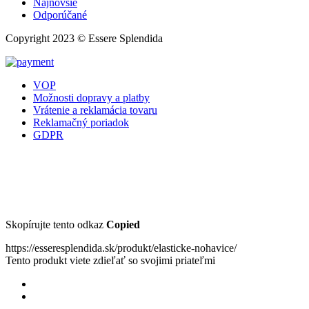
Najnovšie
Odporúčané
Copyright 2023 © Essere Splendida
VOP
Možnosti dopravy a platby
Vrátenie a reklamácia tovaru
Reklamačný poriadok
GDPR
Skopírujte tento odkaz
Copied
https://esseresplendida.sk/produkt/elasticke-nohavice/
Tento produkt viete zdieľať so svojimi priateľmi