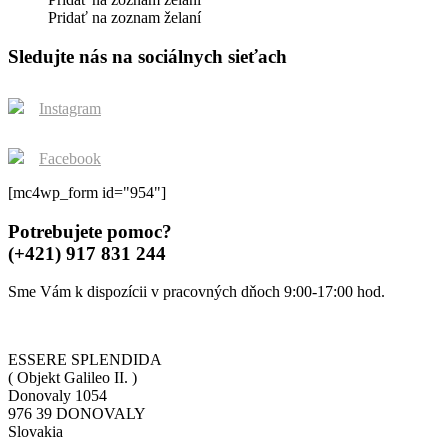
page
options
was:
is:
Pridať na zoznam želaní
may
129,90€.
64,95€.
be
Sledujte nás na sociálnych sieťach
chosen
on
the
Instagram
product
page
Facebook
[mc4wp_form id="954"]
Potrebujete pomoc?
(+421) 917 831 244
Sme Vám k dispozícii v pracovných dňoch 9:00-17:00 hod.
ESSERE SPLENDIDA
( Objekt Galileo II. )
Donovaly 1054
976 39 DONOVALY
Slovakia