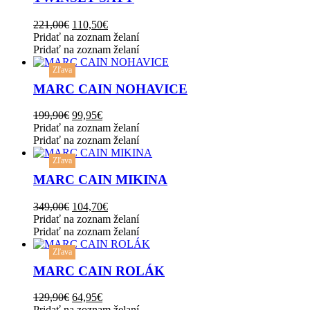
multiple
variants.
Original
Current
221,00
€
110,50
€
The
price
price
Pridať na zoznam želaní
options
was:
is:
Pridať na zoznam želaní
may
This
221,00€.
110,50€.
be
Zľava
product
chosen
has
MARC CAIN NOHAVICE
on
multiple
the
variants.
Original
Current
199,90
€
99,95
€
product
The
price
price
Pridať na zoznam želaní
page
options
was:
is:
Pridať na zoznam želaní
may
This
199,90€.
99,95€.
be
Zľava
product
chosen
has
MARC CAIN MIKINA
on
multiple
the
variants.
Original
Current
349,00
€
104,70
€
product
The
price
price
Pridať na zoznam želaní
page
options
was:
is:
Pridať na zoznam želaní
may
This
349,00€.
104,70€.
be
Zľava
product
chosen
has
MARC CAIN ROLÁK
on
multiple
the
variants.
Original
Current
129,90
€
64,95
€
product
The
price
price
Pridať na zoznam želaní