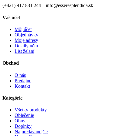
(+421) 917 831 244 – info@esseresplendida.sk
Váš účet
Môj účet
Objednávky
Moje adresy
Detaily účtu
List želaní
Obchod
O nás
Predajne
Kontakt
Kategórie
Všetky produkty
Oblečenie
Obuv
Doplnky
Najpredávanejšie