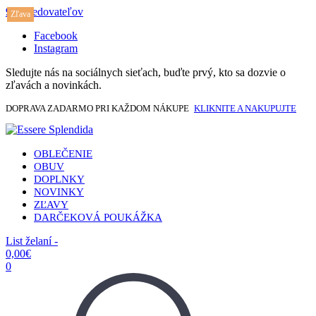
917 sledovateľov
Zľava
Facebook
Instagram
Sledujte nás na sociálnych sieťach, buďte prvý, kto sa dozvie o
zľavách a novinkách.
DOPRAVA ZADARMO PRI KAŽDOM NÁKUPE
KLIKNITE A NAKUPUJTE
OBLEČENIE
OBUV
DOPLNKY
NOVINKY
ZĽAVY
DARČEKOVÁ POUKÁŽKA
List želaní -
0,00
€
0