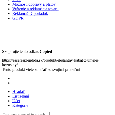
Možnosti dopravy a platby
Vrátenie a reklamácia tovaru
Reklamačný poriadok
GDPR
Skopírujte tento odkaz
Copied
https://esseresplendida.sk/produkt/elegantny-kabat-z-umelej-
kozusiny/
Tento produkt viete zdieľať so svojimi priateľmi
Hľadať
List želaní
Účet
Kategórie