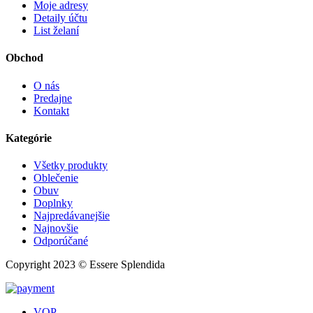
Moje adresy
Detaily účtu
List želaní
Obchod
O nás
Predajne
Kontakt
Kategórie
Všetky produkty
Oblečenie
Obuv
Doplnky
Najpredávanejšie
Najnovšie
Odporúčané
Copyright 2023 © Essere Splendida
VOP