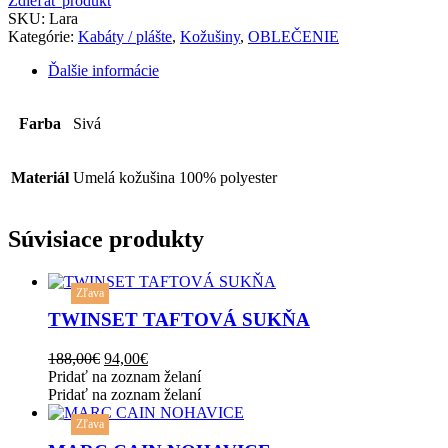
Zdieľať produkt
SKU:
Lara
Kategórie:
Kabáty / plášte
,
Kožušiny
,
OBLEČENIE
Ďalšie informácie
Farba
Sivá
Materiál
Umelá kožušina 100% polyester
Súvisiace produkty
This
Zľava
product
has
TWINSET TAFTOVÁ SUKŇA
multiple
variants.
Original
Current
188,00
€
94,00
€
The
price
price
Pridať na zoznam želaní
options
was:
is:
Pridať na zoznam želaní
may
This
188,00€.
94,00€.
be
Zľava
product
chosen
has