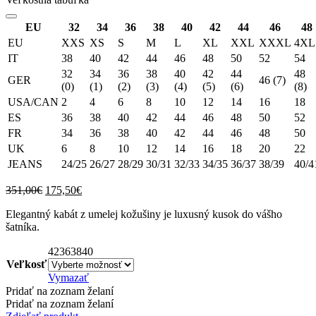
EU
32
34
36
38
40
42
44
46
48
EU
XXS
XS
S
M
L
XL
XXL
XXXL
4XL
IT
38
40
42
44
46
48
50
52
54
32
34
36
38
40
42
44
48
GER
46 (7)
(0)
(1)
(2)
(3)
(4)
(5)
(6)
(8)
USA/CAN
2
4
6
8
10
12
14
16
18
ES
36
38
40
42
44
46
48
50
52
FR
34
36
38
40
42
44
46
48
50
UK
6
8
10
12
14
16
18
20
22
JEANS
24/25
26/27
28/29
30/31
32/33
34/35
36/37
38/39
40/4
Original
Current
351,00
€
175,50
€
price
price
Elegantný kabát z umelej kožušiny je luxusný kusok do vášho
was:
is:
šatníka.
351,00€.
175,50€.
42
36
38
40
Veľkosť
Vymazať
Pridať na zoznam želaní
Pridať na zoznam želaní