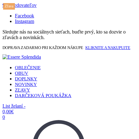
917 sledovateľov
Zľava
Facebook
Instagram
Sledujte nás na sociálnych sieťach, buďte prvý, kto sa dozvie o
zľavách a novinkách.
DOPRAVA ZADARMO PRI KAŽDOM NÁKUPE
KLIKNITE A NAKUPUJTE
OBLEČENIE
OBUV
DOPLNKY
NOVINKY
ZĽAVY
DARČEKOVÁ POUKÁŽKA
List želaní -
0,00
€
0