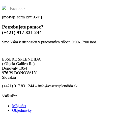
page
Facebook
[mc4wp_form id="954"]
Potrebujete pomoc?
(+421) 917 831 244
Sme Vám k dispozícii v pracovných dňoch 9:00-17:00 hod.
ESSERE SPLENDIDA
( Objekt Galileo II. )
Donovaly 1054
976 39 DONOVALY
Slovakia
(+421) 917 831 244 – info@esseresplendida.sk
Váš účet
Môj účet
Objednávky