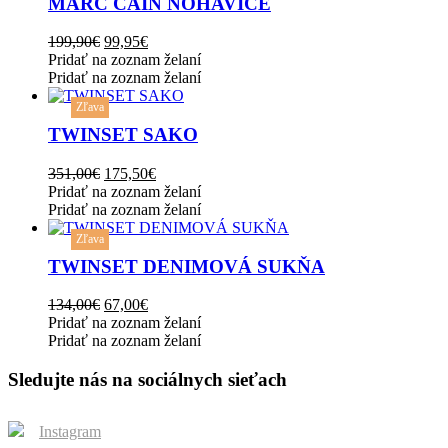
MARC CAIN NOHAVICE
on
multiple
the
variants.
Original
Current
199,90
€
99,95
€
product
The
price
price
Pridať na zoznam želaní
page
options
was:
is:
Pridať na zoznam želaní
may
This
199,90€.
99,95€.
be
Zľava
product
chosen
has
TWINSET SAKO
on
multiple
the
variants.
Original
Current
351,00
€
175,50
€
product
The
price
price
Pridať na zoznam želaní
page
options
was:
is:
Pridať na zoznam želaní
may
This
351,00€.
175,50€.
be
Zľava
product
chosen
has
TWINSET DENIMOVÁ SUKŇA
on
multiple
the
variants.
Original
Current
134,00
€
67,00
€
product
The
price
price
Pridať na zoznam želaní
page
options
was:
is:
Pridať na zoznam želaní
may
134,00€.
67,00€.
be
Sledujte nás na sociálnych sieťach
chosen
on
the
Instagram
product