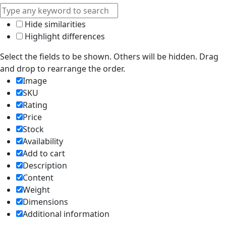
Hide similarities
Highlight differences
Select the fields to be shown. Others will be hidden. Drag
and drop to rearrange the order.
Image
SKU
Rating
Price
Stock
Availability
Add to cart
Description
Content
Weight
Dimensions
Additional information