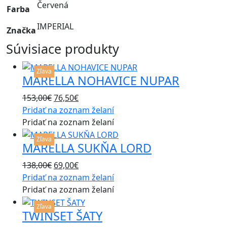
Červená
Farba
IMPERIAL
Značka
Súvisiace produkty
This
Zľava
MARELLA NOHAVICE NUPAR
product
has
Original
Current
153,00
€
76,50
€
multiple
price
price
Pridať na zoznam želaní
variants.
was:
is:
Pridať na zoznam želaní
The
This
153,00€.
76,50€.
options
Zľava
MARELLA SUKŇA LORD
product
may
has
be
Original
Current
138,00
€
69,00
€
multiple
chosen
price
price
Pridať na zoznam želaní
variants.
on
was:
is:
Pridať na zoznam želaní
The
the
This
138,00€.
69,00€.
options
Zľava
product
TWINSET ŠATY
product
may
page
has