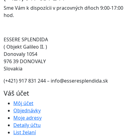
Sme Vám k dispozícii v pracovných dňoch 9:00-17:00
hod.
ESSERE SPLENDIDA
( Objekt Galileo II. )
Donovaly 1054
976 39 DONOVALY
Slovakia
(+421) 917 831 244 – info@esseresplendida.sk
Váš účet
Môj účet
Objednávky
Moje adresy
Detaily účtu
List želaní