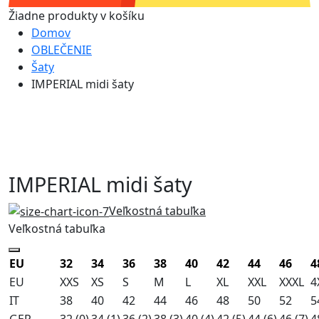
Žiadne produkty v košíku
Domov
OBLEČENIE
Šaty
IMPERIAL midi šaty
IMPERIAL midi šaty
Veľkostná tabuľka
Veľkostná tabuľka
EU
32
34
36
38
40
42
44
46
4
EU
XXS
XS
S
M
L
XL
XXL
XXXL
4
IT
38
40
42
44
46
48
50
52
5