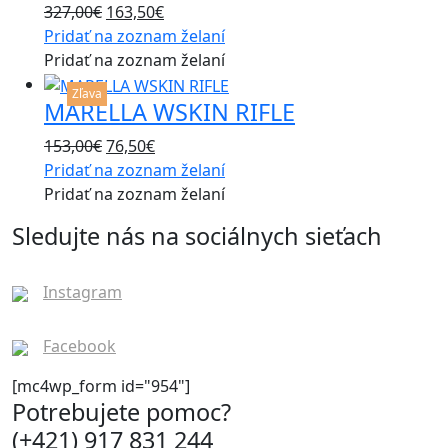
be
Original
Current
327,00
€
163,50
€
multiple
chosen
price
price
Pridať na zoznam želaní
variants.
on
was:
is:
Pridať na zoznam želaní
The
the
This
327,00€.
163,50€.
options
Zľava
product
MARELLA WSKIN RIFLE
product
may
page
has
be
Original
Current
153,00
€
76,50
€
multiple
chosen
price
price
Pridať na zoznam želaní
variants.
on
was:
is:
Pridať na zoznam želaní
The
the
153,00€.
76,50€.
options
Sledujte nás na sociálnych sieťach
product
may
page
be
Instagram
chosen
on
Facebook
the
product
[mc4wp_form id="954"]
page
Potrebujete pomoc?
(+421) 917 831 244