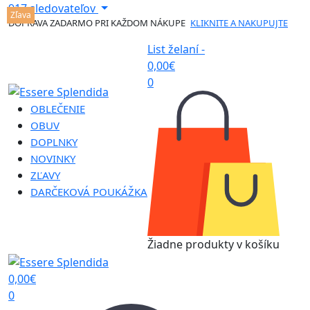
917 sledovateľov
Zľava
DOPRAVA ZADARMO PRI KAŽDOM NÁKUPE
KLIKNITE A NAKUPUJTE
List želaní -
0,00
€
0
OBLEČENIE
OBUV
DOPLNKY
NOVINKY
ZĽAVY
DARČEKOVÁ POUKÁŽKA
Žiadne produkty v košíku
0,00
€
0