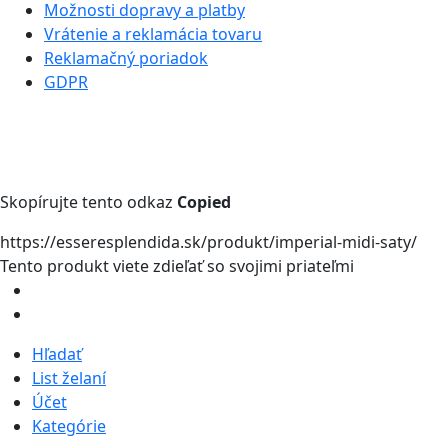
Možnosti dopravy a platby
Vrátenie a reklamácia tovaru
Reklamačný poriadok
GDPR
Skopírujte tento odkaz
Copied
https://esseresplendida.sk/produkt/imperial-midi-saty/
Tento produkt viete zdieľať so svojimi priateľmi
Hľadať
List želaní
Účet
Kategórie