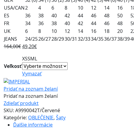
GER
32 (0)
34 (1)
36 (2)
38 (3)
40 (4)
42 (5)
44 (6)
46 (7)
4
USA/CAN
2
4
6
8
10
12
14
16
1
ES
36
38
40
42
44
46
48
50
5
FR
34
36
38
40
42
44
46
48
5
UK
6
8
10
12
14
16
18
20
2
JEANS
24/25
26/27
28/29
30/31
32/33
34/35
36/37
38/39
4
Original
Current
164,00
€
49,20
€
price
price
XS
S
M
L
was:
is:
Veľkosť
164,00€.
49,20€.
Vymazať
Pridať na zoznam želaní
Pridať na zoznam želaní
Zdieľať produkt
SKU:
A9990042T/Červené
Kategórie:
OBLEČENIE
,
Šaty
Ďalšie informácie