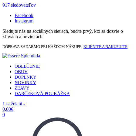
917 sledovateľov
Facebook
Instagram
Sledujte nás na sociálnych sieťach, buďte prvý, kto sa dozvie o
zľavách a novinkách.
DOPRAVA ZADARMO PRI KAŽDOM NÁKUPE
KLIKNITE A NAKUPUJTE
OBLEČENIE
OBUV
DOPLNKY
NOVINKY
ZĽAVY
DARČEKOVÁ POUKÁŽKA
List želaní -
0,00
€
0