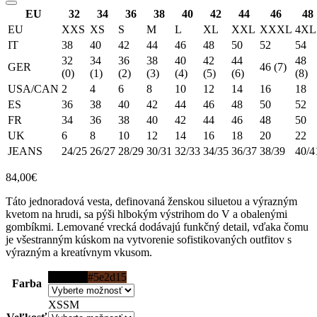
EU
32
34
36
38
40
42
44
46
48
EU
XXS
XS
S
M
L
XL
XXL
XXXL
4XL
IT
38
40
42
44
46
48
50
52
54
32
34
36
38
40
42
44
48
GER
46 (7)
(0)
(1)
(2)
(3)
(4)
(5)
(6)
(8)
USA/CAN
2
4
6
8
10
12
14
16
18
ES
36
38
40
42
44
46
48
50
52
FR
34
36
38
40
42
44
46
48
50
UK
6
8
10
12
14
16
18
20
22
JEANS
24/25
26/27
28/29
30/31
32/33
34/35
36/37
38/39
40/4
84,00
€
Táto jednoradová vesta, definovaná ženskou siluetou a výrazným
kvetom na hrudi, sa pýši hlbokým výstrihom do V a obalenými
gombíkmi. Lemované vrecká dodávajú funkčný detail, vďaka čomu
je všestranným kúskom na vytvorenie sofistikovaných outfitov s
výrazným a kreatívnym vkusom.
#000000
#5e2d15
Farba
XS
S
M