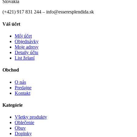
Slovakia
(+421) 917 831 244 – info@esseresplendida.sk
Váš účet
Môj účet
Objednávky
Moje adresy
Detaily účtu
List želaní
Obchod
O nás
Predajne
Kontakt
Kategórie
Všetky produkty
Oblečenie
Obuv
Doplnky