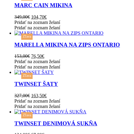
has
MARC CAIN MIKINA
multiple
variants.
Original
Current
349,00
€
104,70
€
The
price
price
Pridať na zoznam želaní
options
was:
is:
Pridať na zoznam želaní
may
This
349,00€.
104,70€.
be
Zľava
product
chosen
has
MARELLA MIKINA NA ZIPS ONTARIO
on
multiple
the
variants.
Original
Current
153,00
€
76,50
€
product
The
price
price
Pridať na zoznam želaní
page
options
was:
is:
Pridať na zoznam želaní
may
This
153,00€.
76,50€.
be
Zľava
product
chosen
has
TWINSET ŠATY
on
multiple
the
variants.
Original
Current
327,00
€
163,50
€
product
The
price
price
Pridať na zoznam želaní
page
options
was:
is:
Pridať na zoznam želaní
may
This
327,00€.
163,50€.
be
Zľava
product
chosen
has
TWINSET DENIMOVÁ SUKŇA
on
multiple
the
variants.