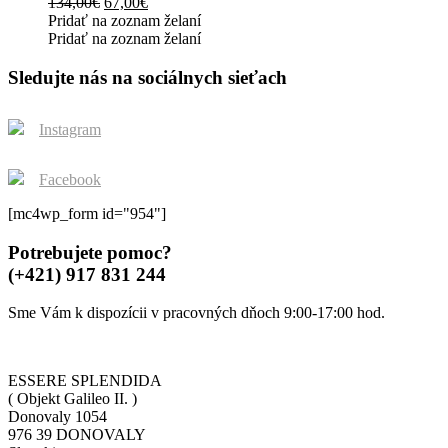
Original
Current
134,00
€
67,00
€
product
The
price
price
Pridať na zoznam želaní
page
options
was:
is:
Pridať na zoznam želaní
may
134,00€.
67,00€.
be
Sledujte nás na sociálnych sieťach
chosen
on
the
Instagram
product
page
Facebook
[mc4wp_form id="954"]
Potrebujete pomoc?
(+421) 917 831 244
Sme Vám k dispozícii v pracovných dňoch 9:00-17:00 hod.
ESSERE SPLENDIDA
( Objekt Galileo II. )
Donovaly 1054
976 39 DONOVALY