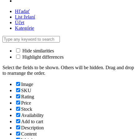
Hľadať
List želaní
Účet
Kategórie
Hide similarities
Highlight differences
Select the fields to be shown. Others will be hidden. Drag and drop
to rearrange the order.
Image
SKU
Rating
Price
Stock
Availability
Add to cart
Description
Content