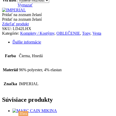
Veľkosť
Vymazať
Pridať na zoznam želaní
Pridať na zoznam želaní
Zdieľať produkt
SKU:
LD42LHX
Kategórie:
Komplety / Kostýmy
,
OBLEČENIE
,
Topy
,
Vesta
Ďalšie informácie
Farba
Čierna, Hnedá
Materiál
96% polyester, 4% elastan
Značka
IMPERIAL
Súvisiace produkty
This
Zľava
product