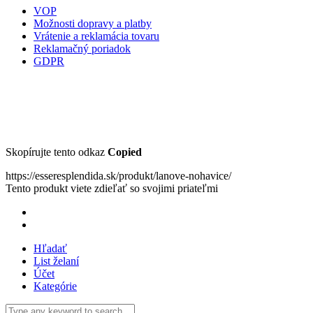
VOP
Možnosti dopravy a platby
Vrátenie a reklamácia tovaru
Reklamačný poriadok
GDPR
Skopírujte tento odkaz
Copied
https://esseresplendida.sk/produkt/lanove-nohavice/
Tento produkt viete zdieľať so svojimi priateľmi
Hľadať
List želaní
Účet
Kategórie