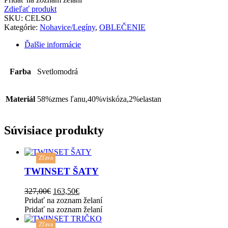
Zdieľať produkt
SKU:
CELSO
Kategórie:
Nohavice/Legíny
,
OBLEČENIE
Ďalšie informácie
Farba
Svetlomodrá
Materiál
58%zmes ľanu,40%viskóza,2%elastan
Súvisiace produkty
This
Zľava
product
has
TWINSET ŠATY
multiple
variants.
Original
Current
327,00
€
163,50
€
The
price
price
Pridať na zoznam želaní
options
was:
is:
Pridať na zoznam želaní
may
This
327,00€.
163,50€.
be
Zľava
product