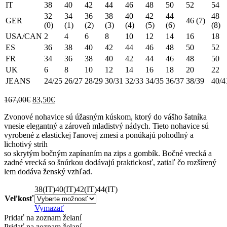
IT
38
40
42
44
46
48
50
52
54
32
34
36
38
40
42
44
48
GER
46 (7)
(0)
(1)
(2)
(3)
(4)
(5)
(6)
(8)
USA/CAN
2
4
6
8
10
12
14
16
18
ES
36
38
40
42
44
46
48
50
52
FR
34
36
38
40
42
44
46
48
50
UK
6
8
10
12
14
16
18
20
22
JEANS
24/25
26/27
28/29
30/31
32/33
34/35
36/37
38/39
40/4
Original
Current
167,00
€
83,50
€
price
price
Zvonové nohavice sú úžasným kúskom, ktorý do vášho šatníka
was:
is:
vnesie elegantný a zároveň mladistvý nádych. Tieto nohavice sú
167,00€.
83,50€.
vyrobené z elastickej ľanovej zmesi a ponúkajú pohodlný a
lichotivý strih
so skrytým bočným zapínaním na zips a gombík. Bočné vrecká a
zadné vrecká so šnúrkou dodávajú praktickosť, zatiaľ čo rozšírený
lem dodáva ženský vzhľad.
38(IT)
40(IT)
42(IT)
44(IT)
Veľkosť
Vymazať
Pridať na zoznam želaní
Pridať na zoznam želaní