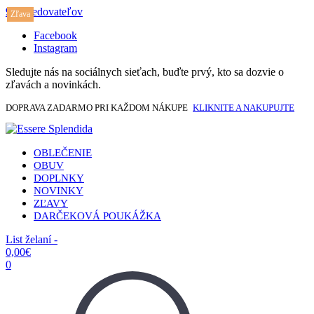
917 sledovateľov
Zľava
Facebook
Instagram
Sledujte nás na sociálnych sieťach, buďte prvý, kto sa dozvie o
zľavách a novinkách.
DOPRAVA ZADARMO PRI KAŽDOM NÁKUPE
KLIKNITE A NAKUPUJTE
OBLEČENIE
OBUV
DOPLNKY
NOVINKY
ZĽAVY
DARČEKOVÁ POUKÁŽKA
List želaní -
0,00
€
0