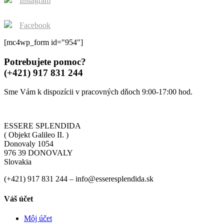
Instagram
product
page
Facebook
[mc4wp_form id="954"]
Potrebujete pomoc?
(+421) 917 831 244
Sme Vám k dispozícii v pracovných dňoch 9:00-17:00 hod.
ESSERE SPLENDIDA
( Objekt Galileo II. )
Donovaly 1054
976 39 DONOVALY
Slovakia
(+421) 917 831 244 – info@esseresplendida.sk
Váš účet
Môj účet