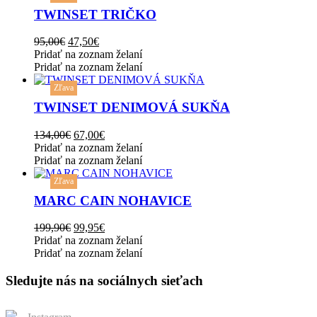
chosen
has
TWINSET TRIČKO
on
multiple
the
variants.
Original
Current
95,00
€
47,50
€
product
The
price
price
Pridať na zoznam želaní
page
options
was:
is:
Pridať na zoznam želaní
may
This
95,00€.
47,50€.
be
Zľava
product
chosen
has
TWINSET DENIMOVÁ SUKŇA
on
multiple
the
variants.
Original
Current
134,00
€
67,00
€
product
The
price
price
Pridať na zoznam želaní
page
options
was:
is:
Pridať na zoznam želaní
may
This
134,00€.
67,00€.
be
Zľava
product
chosen
has
MARC CAIN NOHAVICE
on
multiple
the
variants.
Original
Current
199,90
€
99,95
€
product
The
price
price
Pridať na zoznam želaní
page
options
was:
is:
Pridať na zoznam želaní
may
199,90€.
99,95€.
be
Sledujte nás na sociálnych sieťach
chosen
on
the