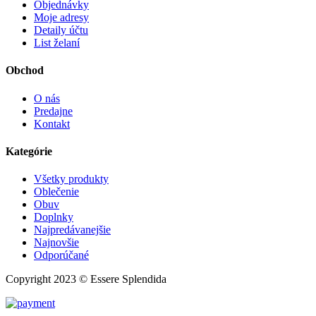
Objednávky
Moje adresy
Detaily účtu
List želaní
Obchod
O nás
Predajne
Kontakt
Kategórie
Všetky produkty
Oblečenie
Obuv
Doplnky
Najpredávanejšie
Najnovšie
Odporúčané
Copyright 2023 © Essere Splendida