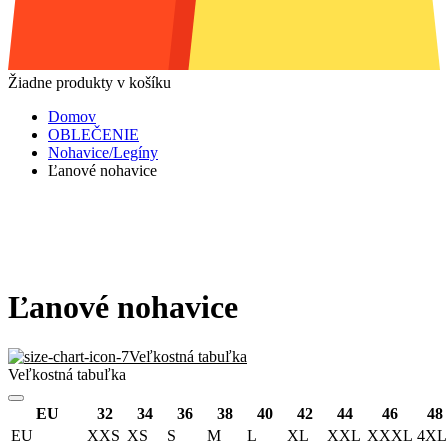
Žiadne produkty v košíku
Domov
OBLEČENIE
Nohavice/Legíny
Ľanové nohavice
Ľanové nohavice
Veľkostná tabuľka
Veľkostná tabuľka
EU
32
34
36
38
40
42
44
46
48
EU
XXS
XS
S
M
L
XL
XXL
XXXL
4XL