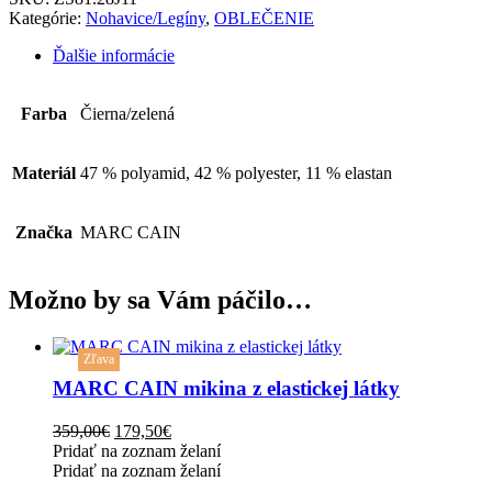
Kategórie:
Nohavice/Legíny
,
OBLEČENIE
Ďalšie informácie
Farba
Čierna/zelená
Materiál
47 % polyamid, 42 % polyester, 11 % elastan
Značka
MARC CAIN
Možno by sa Vám páčilo…
This
Zľava
product
has
MARC CAIN mikina z elastickej látky
multiple
variants.
Original
Current
359,00
€
179,50
€
The
price
price
Pridať na zoznam želaní
options
was:
is:
Pridať na zoznam želaní
may
359,00€.
179,50€.