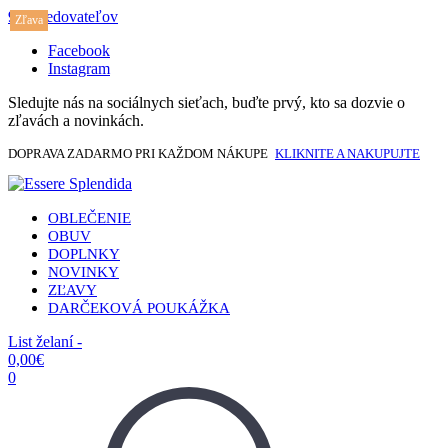
917 sledovateľov
Zľava
Facebook
Instagram
Sledujte nás na sociálnych sieťach, buďte prvý, kto sa dozvie o
zľavách a novinkách.
DOPRAVA ZADARMO PRI KAŽDOM NÁKUPE
KLIKNITE A NAKUPUJTE
OBLEČENIE
OBUV
DOPLNKY
NOVINKY
ZĽAVY
DARČEKOVÁ POUKÁŽKA
List želaní -
0,00
€
0