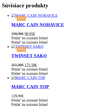
be
Súvisiace produkty
chosen
on
the
This
Zľava
product
product
page
has
MARC CAIN NOHAVICE
multiple
variants.
Original
Current
199,90
€
99,95
€
The
price
price
Pridať na zoznam želaní
options
was:
is:
Pridať na zoznam želaní
may
This
199,90€.
99,95€.
be
Zľava
product
chosen
has
TWINSET SAKO
on
multiple
the
variants.
Original
Current
351,00
€
175,50
€
product
The
price
price
Pridať na zoznam želaní
page
options
was:
is:
Pridať na zoznam želaní
may
This
351,00€.
175,50€.
be
product
chosen
has
MARC CAIN TOP
on
multiple
the
variants.
129,90
€
product
The
Pridať na zoznam želaní
page
options
Pridať na zoznam želaní