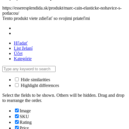
https://esseresplendida.sk/produkt/marc-cain-elasticke-nohavice-s-
potlacou/
Tento produkt viete zdieľať so svojimi priateľmi
Hľadať
List želaní
Účet
Kategórie
Hide similarities
Highlight differences
Select the fields to be shown. Others will be hidden. Drag and drop
to rearrange the order.
Image
SKU
Rating
Price