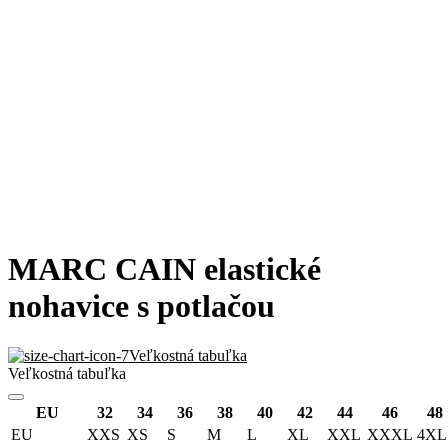
MARC CAIN elastické
nohavice s potlačou
Veľkostná tabuľka
Veľkostná tabuľka
EU
32
34
36
38
40
42
44
46
48
EU
XXS
XS
S
M
L
XL
XXL
XXXL
4XL