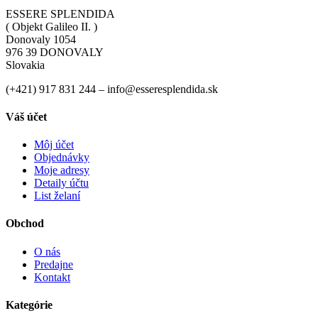
ESSERE SPLENDIDA
( Objekt Galileo II. )
Donovaly 1054
976 39 DONOVALY
Slovakia
(+421) 917 831 244 – info@esseresplendida.sk
Váš účet
Môj účet
Objednávky
Moje adresy
Detaily účtu
List želaní
Obchod
O nás
Predajne
Kontakt
Kategórie