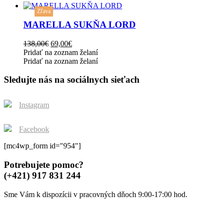
may
This
be
Zľava
product
chosen
has
MARELLA SUKŇA LORD
on
multiple
the
variants.
Original
Current
138,00
€
69,00
€
product
The
price
price
Pridať na zoznam želaní
page
options
was:
is:
Pridať na zoznam želaní
may
138,00€.
69,00€.
be
Sledujte nás na sociálnych sieťach
chosen
on
the
Instagram
product
page
Facebook
[mc4wp_form id="954"]
Potrebujete pomoc?
(+421) 917 831 244
Sme Vám k dispozícii v pracovných dňoch 9:00-17:00 hod.