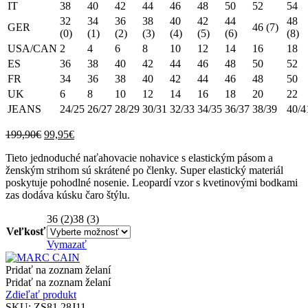
IT
38
40
42
44
46
48
50
52
54
32
34
36
38
40
42
44
48
GER
46 (7)
(0)
(1)
(2)
(3)
(4)
(5)
(6)
(8)
USA/CAN
2
4
6
8
10
12
14
16
18
ES
36
38
40
42
44
46
48
50
52
FR
34
36
38
40
42
44
46
48
50
UK
6
8
10
12
14
16
18
20
22
JEANS
24/25
26/27
28/29
30/31
32/33
34/35
36/37
38/39
40/4
Original
Current
199,90
€
99,95
€
price
price
Tieto jednoduché naťahovacie nohavice s elastickým pásom a
was:
is:
ženským strihom sú skrátené po členky. Super elastický materiál
199,90€.
99,95€.
poskytuje pohodlné nosenie. Leopardí vzor s kvetinovými bodkami
zas dodáva kúsku čaro štýlu.
36 (2)
38 (3)
Veľkosť
Vymazať
Pridať na zoznam želaní
Pridať na zoznam želaní
Zdieľať produkt
SKU:
ZS81.28J11