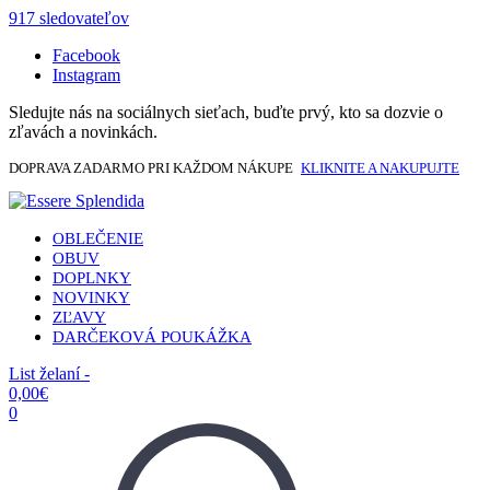
917 sledovateľov
Facebook
Instagram
Sledujte nás na sociálnych sieťach, buďte prvý, kto sa dozvie o
zľavách a novinkách.
DOPRAVA ZADARMO PRI KAŽDOM NÁKUPE
KLIKNITE A NAKUPUJTE
OBLEČENIE
OBUV
DOPLNKY
NOVINKY
ZĽAVY
DARČEKOVÁ POUKÁŽKA
List želaní -
0,00
€
0