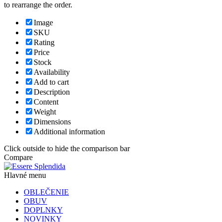
to rearrange the order.
Image
SKU
Rating
Price
Stock
Availability
Add to cart
Description
Content
Weight
Dimensions
Additional information
Click outside to hide the comparison bar
Compare
Hlavné menu
OBLEČENIE
OBUV
DOPLNKY
NOVINKY