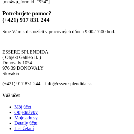
[mc4wp_form id="954"]
Potrebujete pomoc?
(+421) 917 831 244
Sme Vám k dispozícii v pracovných dňoch 9:00-17:00 hod.
ESSERE SPLENDIDA
( Objekt Galileo II. )
Donovaly 1054
976 39 DONOVALY
Slovakia
(+421) 917 831 244 – info@esseresplendida.sk
Váš účet
Môj účet
Objednávky
Moje adresy
Detaily účtu
List želaní