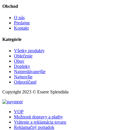
Obchod
O nás
Predajne
Kontakt
Kategórie
Všetky produkty
Oblečenie
Obuv
Doplnky
Najpredávanejšie
Najnovšie
Odporúčané
Copyright 2023 © Essere Splendida
VOP
Možnosti dopravy a platby
Vrátenie a reklamácia tovaru
Reklamačný poriadok