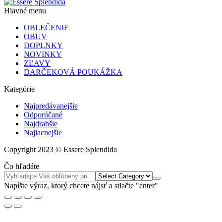
Hlavné menu
OBLEČENIE
OBUV
DOPLNKY
NOVINKY
ZĽAVY
DARČEKOVÁ POUKÁŽKA
Kategórie
Najpredávanejšie
Odporúčané
Najdrahšie
Najlacnejšie
Copyright 2023 © Essere Splendida
Čo hľadáte
Napíšte výraz, ktorý chcete nájsť a stlačte "enter"