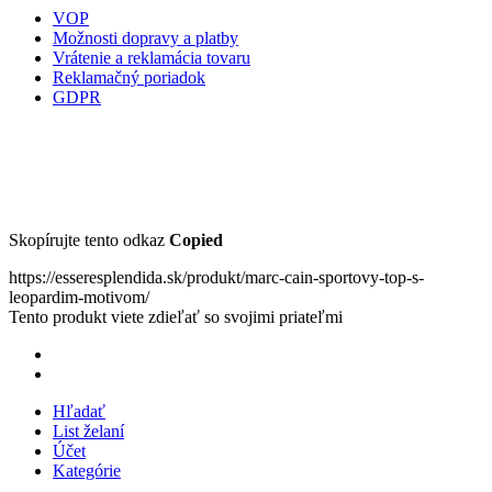
VOP
Možnosti dopravy a platby
Vrátenie a reklamácia tovaru
Reklamačný poriadok
GDPR
Skopírujte tento odkaz
Copied
https://esseresplendida.sk/produkt/marc-cain-sportovy-top-s-
leopardim-motivom/
Tento produkt viete zdieľať so svojimi priateľmi
Hľadať
List želaní
Účet
Kategórie