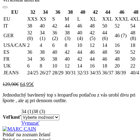
EU
32
34
36
38
40
42
44
46
48
EU
XXS
XS
S
M
L
XL
XXL
XXXL
4XL
IT
38
40
42
44
46
48
50
52
54
32
34
36
38
40
42
44
48
GER
46 (7)
(0)
(1)
(2)
(3)
(4)
(5)
(6)
(8)
USA/CAN
2
4
6
8
10
12
14
16
18
ES
36
38
40
42
44
46
48
50
52
FR
34
36
38
40
42
44
46
48
50
UK
6
8
10
12
14
16
18
20
22
JEANS
24/25
26/27
28/29
30/31
32/33
34/35
36/37
38/39
40/4
Original
Current
129,90
€
64,95
€
price
price
Jednoduchý bavlnený top s leoparďou potlačou z vás urobí divu pri
was:
is:
športe , ale aj pri dennom outfite.
129,90€.
64,95€.
34 (1)
38 (3)
Veľkosť
Vymazať
Pridať na zoznam želaní