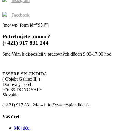
Instagram
product
page
Facebook
[mc4wp_form id="954"]
Potrebujete pomoc?
(+421) 917 831 244
Sme Vám k dispozícii v pracovných dňoch 9:00-17:00 hod.
ESSERE SPLENDIDA
( Objekt Galileo II. )
Donovaly 1054
976 39 DONOVALY
Slovakia
(+421) 917 831 244 – info@esseresplendida.sk
Váš účet
Môj účet