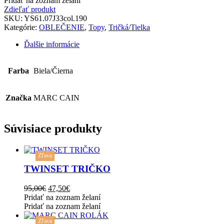
Pridať na zoznam želaní
Zdieľať produkt
SKU:
YS61.07J33col.190
Kategórie:
OBLEČENIE
,
Topy
,
Tričká/Tielka
Ďalšie informácie
Farba
Biela/Čierna
Značka
MARC CAIN
Súvisiace produkty
This
Zľava
product
has
TWINSET TRIČKO
multiple
variants.
Original
Current
95,00
€
47,50
€
The
price
price
Pridať na zoznam želaní
options
was:
is:
Pridať na zoznam želaní
may
This
95,00€.
47,50€.
be
Zľava
product