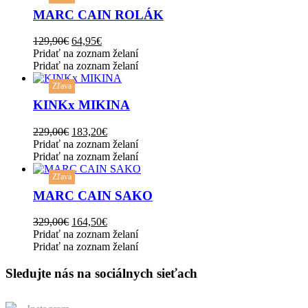
chosen
has
MARC CAIN ROLÁK
on
multiple
the
variants.
Original
Current
129,90
€
64,95
€
product
The
price
price
Pridať na zoznam želaní
page
options
was:
is:
Pridať na zoznam želaní
may
129,90€.
64,95€.
be
Zľava
chosen
KINKx MIKINA
on
the
Original
Current
229,00
€
183,20
€
product
price
price
Pridať na zoznam želaní
page
was:
is:
Pridať na zoznam želaní
This
229,00€.
183,20€.
Zľava
product
has
MARC CAIN SAKO
multiple
variants.
Original
Current
329,00
€
164,50
€
The
price
price
Pridať na zoznam želaní
options
was:
is:
Pridať na zoznam želaní
may
329,00€.
164,50€.
be
Sledujte nás na sociálnych sieťach
chosen
on
the