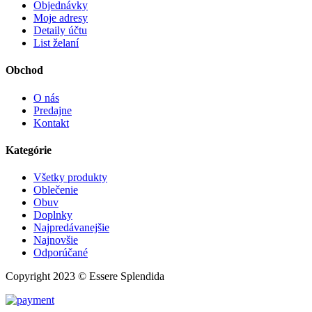
Objednávky
Moje adresy
Detaily účtu
List želaní
Obchod
O nás
Predajne
Kontakt
Kategórie
Všetky produkty
Oblečenie
Obuv
Doplnky
Najpredávanejšie
Najnovšie
Odporúčané
Copyright 2023 © Essere Splendida