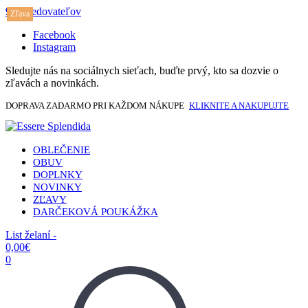
917 sledovateľov
Zľava
Facebook
Instagram
Sledujte nás na sociálnych sieťach, buďte prvý, kto sa dozvie o
zľavách a novinkách.
DOPRAVA ZADARMO PRI KAŽDOM NÁKUPE
KLIKNITE A NAKUPUJTE
OBLEČENIE
OBUV
DOPLNKY
NOVINKY
ZĽAVY
DARČEKOVÁ POUKÁŽKA
List želaní -
0,00
€
0