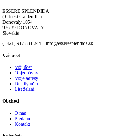
ESSERE SPLENDIDA
( Objekt Galileo II. )
Donovaly 1054
976 39 DONOVALY
Slovakia
(+421) 917 831 244 – info@esseresplendida.sk
Váš účet
Môj účet
Objednávky
Moje adresy
Detaily účtu
List želaní
Obchod
O nás
Predajne
Kontakt
Kategórie