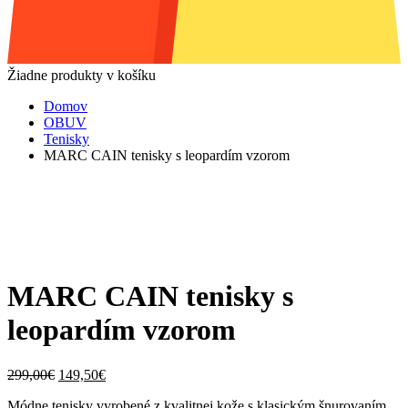
Žiadne produkty v košíku
Domov
OBUV
Tenisky
MARC CAIN tenisky s leopardím vzorom
MARC CAIN tenisky s
leopardím vzorom
Original
Current
299,00
€
149,50
€
price
price
Módne tenisky vyrobené z kvalitnej kože s klasickým šnurovaním.
was:
is: