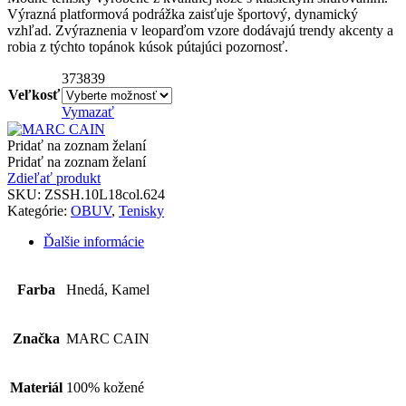
Výrazná platformová podrážka zaisťuje športový, dynamický
299,00€.
149,50€.
vzhľad. Zvýraznenia v leoparďom vzore dodávajú trendy akcenty a
robia z týchto topánok kúsok pútajúci pozornosť.
37
38
39
Veľkosť
Vymazať
Pridať na zoznam želaní
Pridať na zoznam želaní
Zdieľať produkt
SKU:
ZSSH.10L18col.624
Kategórie:
OBUV
,
Tenisky
Ďalšie informácie
Farba
Hnedá, Kamel
Značka
MARC CAIN
Materiál
100% kožené