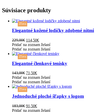
Súvisiace produkty
This
Zľava
product
has
Elegantné kožené lodičky zdobené nitmi
multiple
variants.
Original
Current
229,00
€
114,50
€
The
price
price
Pridať na zoznam želaní
options
was:
is:
Pridať na zoznam želaní
may
This
229,00€.
114,50€.
be
Zľava
product
chosen
has
Elegantné členkové tenisky
on
multiple
the
variants.
Original
Current
143,00
€
71,50
€
product
The
price
price
Pridať na zoznam želaní
page
options
was:
is:
Pridať na zoznam želaní
may
This
143,00€.
71,50€.
be
Zľava
product
chosen
has
Jednoduché ploché šľapky s logom
on
multiple
the
variants.
Original
Current
183,00
€
91,50
€
product
The
price
price
Pridať na zoznam želaní
page