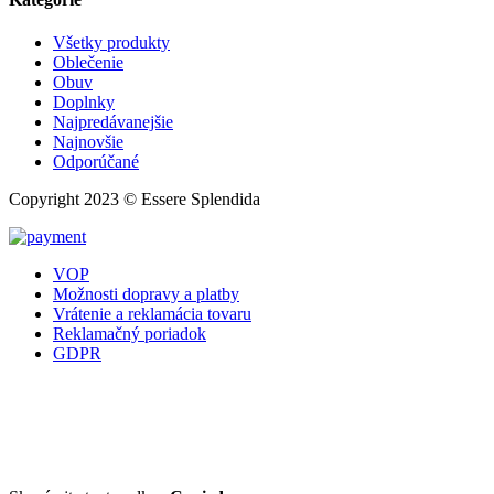
Všetky produkty
Oblečenie
Obuv
Doplnky
Najpredávanejšie
Najnovšie
Odporúčané
Copyright 2023 © Essere Splendida
VOP
Možnosti dopravy a platby
Vrátenie a reklamácia tovaru
Reklamačný poriadok
GDPR