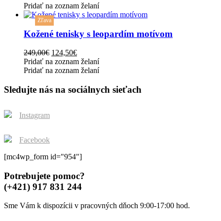
options
was:
is:
Pridať na zoznam želaní
may
This
183,00€.
91,50€.
be
Zľava
product
chosen
has
Kožené tenisky s leopardím motívom
on
multiple
the
variants.
Original
Current
249,00
€
124,50
€
product
The
price
price
Pridať na zoznam želaní
page
options
was:
is:
Pridať na zoznam želaní
may
249,00€.
124,50€.
be
Sledujte nás na sociálnych sieťach
chosen
on
the
Instagram
product
page
Facebook
[mc4wp_form id="954"]
Potrebujete pomoc?
(+421) 917 831 244
Sme Vám k dispozícii v pracovných dňoch 9:00-17:00 hod.