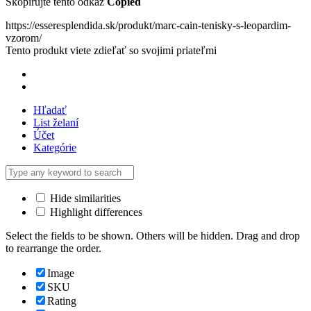
Skopírujte tento odkaz
Copied
https://esseresplendida.sk/produkt/marc-cain-tenisky-s-leopardim-
vzorom/
Tento produkt viete zdieľať so svojimi priateľmi
Hľadať
List želaní
Účet
Kategórie
Hide similarities
Highlight differences
Select the fields to be shown. Others will be hidden. Drag and drop
to rearrange the order.
Image
SKU
Rating