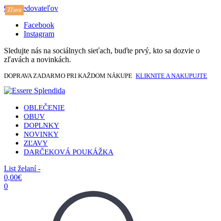
917 sledovateľov
Zľava
Facebook
Instagram
Sledujte nás na sociálnych sieťach, buďte prvý, kto sa dozvie o
zľavách a novinkách.
DOPRAVA ZADARMO PRI KAŽDOM NÁKUPE
KLIKNITE A NAKUPUJTE
OBLEČENIE
OBUV
DOPLNKY
NOVINKY
ZĽAVY
DARČEKOVÁ POUKÁŽKA
List želaní -
0,00
€
0