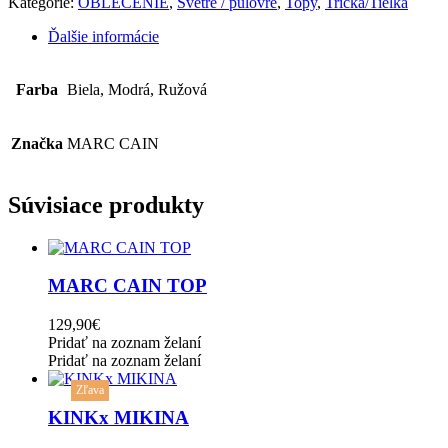
Kategórie:
OBLEČENIE
,
Svetre / pulóvre
,
Topy
,
Tričká/Tielka
Ďalšie informácie
Farba
Biela, Modrá, Ružová
Značka
MARC CAIN
Súvisiace produkty
This
product
has
MARC CAIN TOP
multiple
variants.
129,90
€
The
Pridať na zoznam želaní
options
Pridať na zoznam želaní
may
be
Zľava
chosen
KINKx MIKINA
on
the