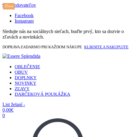
917 sledovateľov
Zľava
Facebook
Instagram
Sledujte nás na sociálnych sieťach, buďte prvý, kto sa dozvie o
zľavách a novinkách.
DOPRAVA ZADARMO PRI KAŽDOM NÁKUPE
KLIKNITE A NAKUPUJTE
OBLEČENIE
OBUV
DOPLNKY
NOVINKY
ZĽAVY
DARČEKOVÁ POUKÁŽKA
List želaní -
0,00
€
0