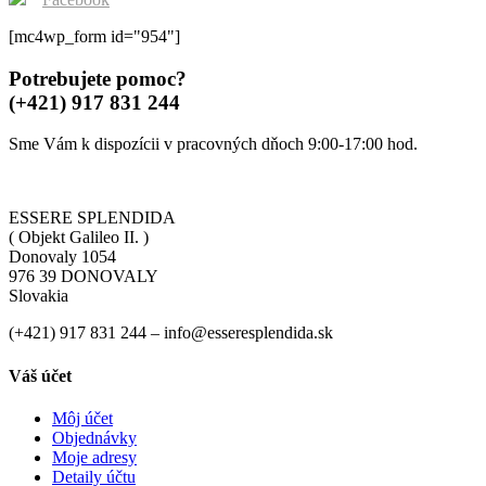
[mc4wp_form id="954"]
Potrebujete pomoc?
(+421) 917 831 244
Sme Vám k dispozícii v pracovných dňoch 9:00-17:00 hod.
ESSERE SPLENDIDA
( Objekt Galileo II. )
Donovaly 1054
976 39 DONOVALY
Slovakia
(+421) 917 831 244 – info@esseresplendida.sk
Váš účet
Môj účet
Objednávky
Moje adresy
Detaily účtu