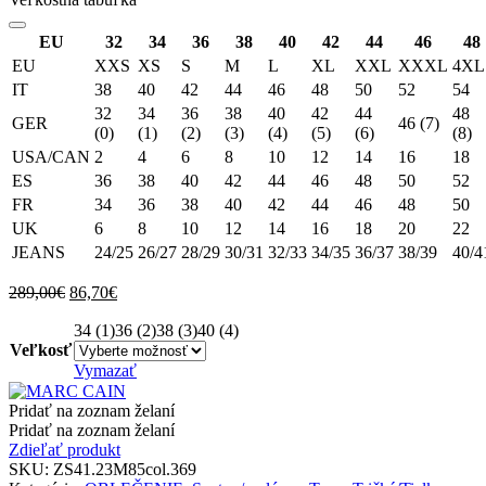
EU
32
34
36
38
40
42
44
46
48
EU
XXS
XS
S
M
L
XL
XXL
XXXL
4XL
IT
38
40
42
44
46
48
50
52
54
32
34
36
38
40
42
44
48
GER
46 (7)
(0)
(1)
(2)
(3)
(4)
(5)
(6)
(8)
USA/CAN
2
4
6
8
10
12
14
16
18
ES
36
38
40
42
44
46
48
50
52
FR
34
36
38
40
42
44
46
48
50
UK
6
8
10
12
14
16
18
20
22
JEANS
24/25
26/27
28/29
30/31
32/33
34/35
36/37
38/39
40/4
Original
Current
289,00
€
86,70
€
price
price
was:
34 (1)
36 (2)
is:
38 (3)
40 (4)
Veľkosť
289,00€.
86,70€.
Vymazať
Pridať na zoznam želaní
Pridať na zoznam želaní
Zdieľať produkt
SKU:
ZS41.23M85col.369