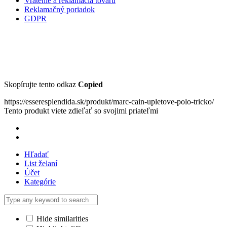
Vrátenie a reklamácia tovaru
Reklamačný poriadok
GDPR
Skopírujte tento odkaz
Copied
https://esseresplendida.sk/produkt/marc-cain-upletove-polo-tricko/
Tento produkt viete zdieľať so svojimi priateľmi
Hľadať
List želaní
Účet
Kategórie
Hide similarities