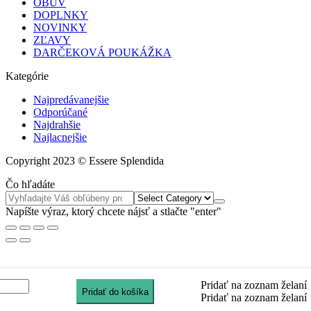
OBUV
DOPLNKY
NOVINKY
ZĽAVY
DARČEKOVÁ POUKÁŽKA
Kategórie
Najpredávanejšie
Odporúčané
Najdrahšie
Najlacnejšie
Copyright 2023 © Essere Splendida
Čo hľadáte
Napíšte výraz, ktorý chcete nájsť a stlačte "enter"
ARC
Pridať na zoznam želaní
Pridať do košíka
AIN
Pridať na zoznam želaní
letové