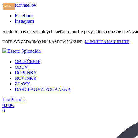
917 sledovateľov
Zľava
Facebook
Instagram
Sledujte nás na sociálnych sieťach, buďte prvý, kto sa dozvie o zľav
DOPRAVA ZADARMO PRI KAŽDOM NÁKUPE
KLIKNITE A NAKUPUJTE
OBLEČENIE
OBUV
DOPLNKY
NOVINKY
ZĽAVY
DARČEKOVÁ POUKÁŽKA
List želaní -
0,00
€
0