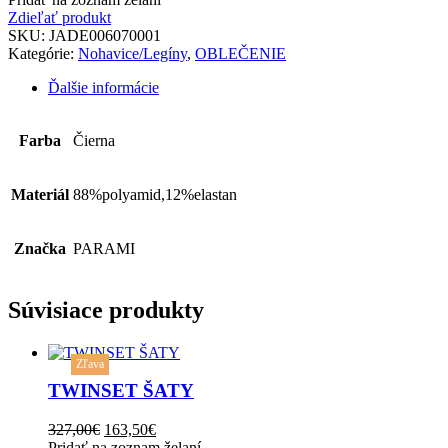
Zdieľať produkt
SKU:
JADE006070001
Kategórie:
Nohavice/Legíny
,
OBLEČENIE
Ďalšie informácie
Farba
Čierna
Materiál
88%polyamid,12%elastan
Značka
PARAMI
Súvisiace produkty
This
Zľava
product
has
TWINSET ŠATY
multiple
variants.
Original
Current
327,00
€
163,50
€
The
price
price
Pridať na zoznam želaní