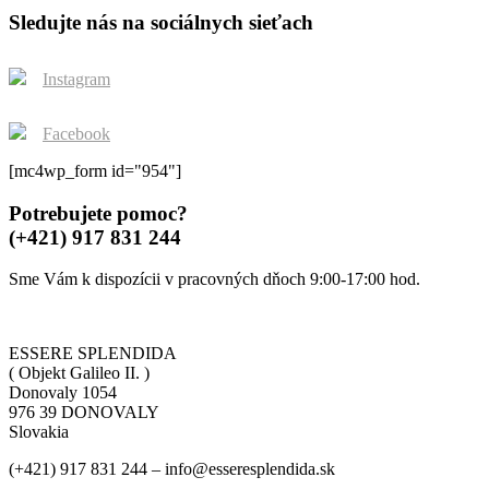
be
Sledujte nás na sociálnych sieťach
chosen
on
the
Instagram
product
page
Facebook
[mc4wp_form id="954"]
Potrebujete pomoc?
(+421) 917 831 244
Sme Vám k dispozícii v pracovných dňoch 9:00-17:00 hod.
ESSERE SPLENDIDA
( Objekt Galileo II. )
Donovaly 1054
976 39 DONOVALY
Slovakia
(+421) 917 831 244 – info@esseresplendida.sk