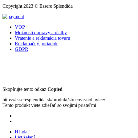
Copyright 2023 © Essere Splendida
VOP
Možnosti dopravy a platby
Vrátenie a reklamácia tovaru
Reklamačný poriadok
GDPR
Skopírujte tento odkaz
Copied
https://esseresplendida.sk/produkt/strecove-nohavice/
Tento produkt viete zdieľať so svojimi priateľmi
Hľadať
List želaní