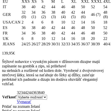
EU
XXS
XS
S
M
L
XL
XXL
XXXL
4XL
IT
38
40
42
44
46
48
50
52
54
32
34
36
38
40
42
44
48
GER
46 (7)
(0)
(1)
(2)
(3)
(4)
(5)
(6)
(8)
USA/CAN
2
4
6
8
10
12
14
16
18
ES
36
38
40
42
44
46
48
50
52
FR
34
36
38
40
42
44
46
48
50
UK
6
8
10
12
14
16
18
20
22
JEANS
24/25
26/27
28/29
30/31
32/33
34/35
36/37
38/39
40/4
139,95
€
Štýlové nohavice s vysokým pásom v džínsovom dizajne majú
zapínanie na gombík a zips, sú priliehavé
na stehnách a rozšírené od kolien dole. Vyrobené z dvojvrstvovej
strečovej látky, ktorá sa naťahuje do šírky aj dĺžky, zaisťuje
perfektné ich padnutie a dizajn im dodáva obzvlášť elegantný
vzhľad.
32
34
42
44
36
38
40
Veľkosť
Vymazať
Pridať na zoznam želaní
Pridať na zoznam želaní