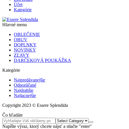
Účet
Kategórie
Hlavné menu
OBLEČENIE
OBUV
DOPLNKY
NOVINKY
ZĽAVY
DARČEKOVÁ POUKÁŽKA
Kategórie
Najpredávanejšie
Odporúčané
Najdrahšie
Najlacnejšie
Copyright 2023 © Essere Splendida
Čo hľadáte
Napíšte výraz, ktorý chcete nájsť a stlačte "enter"