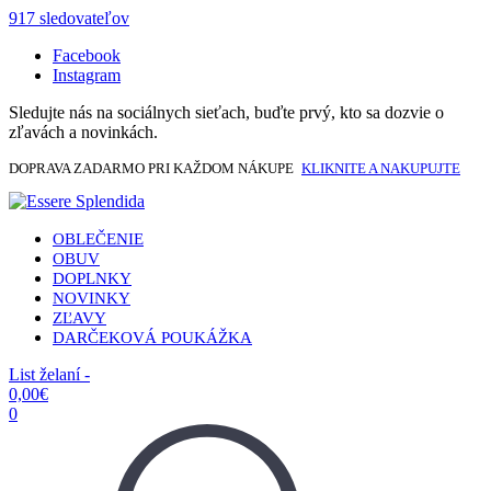
917 sledovateľov
Facebook
Instagram
Sledujte nás na sociálnych sieťach, buďte prvý, kto sa dozvie o
zľavách a novinkách.
DOPRAVA ZADARMO PRI KAŽDOM NÁKUPE
KLIKNITE A NAKUPUJTE
OBLEČENIE
OBUV
DOPLNKY
NOVINKY
ZĽAVY
DARČEKOVÁ POUKÁŽKA
List želaní -
0,00
€
0