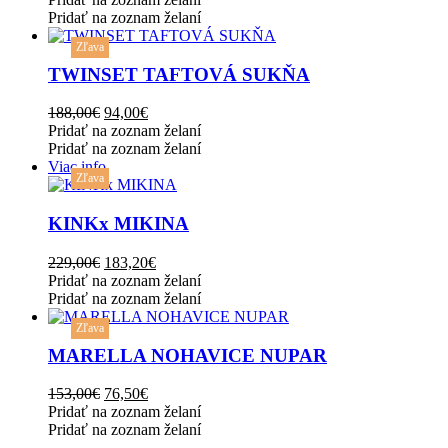
options
was:
is:
Pridať na zoznam želaní
may
This
327,00€.
163,50€.
be
Zľava
product
chosen
has
TWINSET TAFTOVÁ SUKŇA
on
multiple
the
variants.
Original
Current
188,00
€
94,00
€
product
The
price
price
Pridať na zoznam želaní
page
options
was:
is:
Pridať na zoznam želaní
may
188,00€.
94,00€.
Viac info
be
Zľava
chosen
on
KINKx MIKINA
the
product
Original
Current
229,00
€
183,20
€
page
price
price
Pridať na zoznam želaní
was:
is:
Pridať na zoznam želaní
This
229,00€.
183,20€.
Zľava
product
has
MARELLA NOHAVICE NUPAR
multiple
variants.
Original
Current
153,00
€
76,50
€
The
price
price
Pridať na zoznam želaní
options
was:
is:
Pridať na zoznam želaní
may
153,00€.
76,50€.