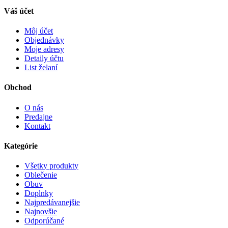
Váš účet
Môj účet
Objednávky
Moje adresy
Detaily účtu
List želaní
Obchod
O nás
Predajne
Kontakt
Kategórie
Všetky produkty
Oblečenie
Obuv
Doplnky
Najpredávanejšie
Najnovšie
Odporúčané