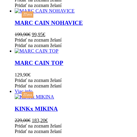
options
was:
is:
Pridať na zoznam želaní
may
This
153,00€.
76,50€.
be
Zľava
product
chosen
has
MARC CAIN NOHAVICE
on
multiple
the
variants.
Original
Current
199,90
€
99,95
€
product
The
price
price
Pridať na zoznam želaní
page
options
was:
is:
Pridať na zoznam želaní
may
This
199,90€.
99,95€.
be
product
chosen
has
MARC CAIN TOP
on
multiple
the
variants.
129,90
€
product
The
Pridať na zoznam želaní
page
options
Pridať na zoznam želaní
may
Viac info
be
Zľava
chosen
on
KINKx MIKINA
the
product
Original
Current
229,00
€
183,20
€
page
price
price
Pridať na zoznam želaní
was:
is:
Pridať na zoznam želaní
229,00€.
183,20€.