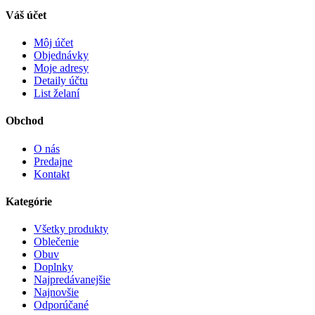
Váš účet
Môj účet
Objednávky
Moje adresy
Detaily účtu
List želaní
Obchod
O nás
Predajne
Kontakt
Kategórie
Všetky produkty
Oblečenie
Obuv
Doplnky
Najpredávanejšie
Najnovšie
Odporúčané