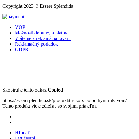
Copyright 2023 © Essere Splendida
VOP
Možnosti dopravy a platby
Vrátenie a reklamácia tovaru
Reklamačný poriadok
GDPR
Skopírujte tento odkaz
Copied
https://esseresplendida.sk/produkt/tricko-s-polodlhym-rukavom/
Tento produkt viete zdieľať so svojimi priateľmi
Hľadať
List želaní