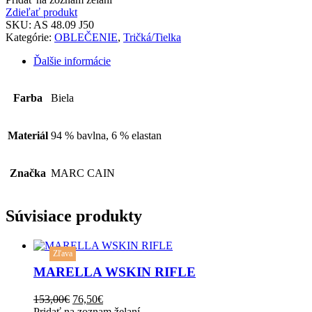
Zdieľať produkt
SKU:
AS 48.09 J50
Kategórie:
OBLEČENIE
,
Tričká/Tielka
Ďalšie informácie
Farba
Biela
Materiál
94 % bavlna, 6 % elastan
Značka
MARC CAIN
Súvisiace produkty
This
Zľava
product
has
MARELLA WSKIN RIFLE
multiple
variants.
Original
Current
153,00
€
76,50
€
The
price
price
Pridať na zoznam želaní