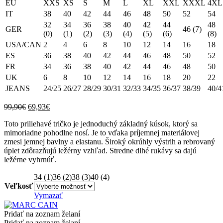
EU
XXS
XS
S
M
L
XL
XXL
XXXL
4XL
IT
38
40
42
44
46
48
50
52
54
32
34
36
38
40
42
44
48
GER
46 (7)
(0)
(1)
(2)
(3)
(4)
(5)
(6)
(8)
USA/CAN
2
4
6
8
10
12
14
16
18
ES
36
38
40
42
44
46
48
50
52
FR
34
36
38
40
42
44
46
48
50
UK
6
8
10
12
14
16
18
20
22
JEANS
24/25
26/27
28/29
30/31
32/33
34/35
36/37
38/39
40/4
Original
Current
99,90
€
69,93
€
price
price
Toto priliehavé tričko je jednoduchý základný kúsok, ktorý sa
was:
is:
mimoriadne pohodlne nosí. Je to vďaka príjemnej materiálovej
99,90€.
69,93€.
zmesi jemnej bavlny a elastanu. Široký okrúhly výstrih a rebrovaný
úplet zdôrazňujú ležérny vzhľad. Stredne dlhé rukávy sa dajú
ležérne vyhrnúť.
34 (1)
36 (2)
38 (3)
40 (4)
Veľkosť
Vymazať
Pridať na zoznam želaní
Pridať na zoznam želaní