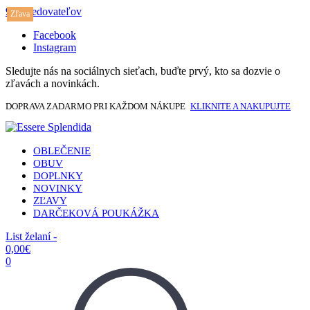
917 sledovateľov
Zľava
Facebook
Instagram
Sledujte nás na sociálnych sieťach, buďte prvý, kto sa dozvie o
zľavách a novinkách.
DOPRAVA ZADARMO PRI KAŽDOM NÁKUPE
KLIKNITE A NAKUPUJTE
OBLEČENIE
OBUV
DOPLNKY
NOVINKY
ZĽAVY
DARČEKOVÁ POUKÁŽKA
List želaní -
0,00
€
0